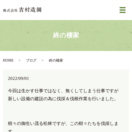
メ
終の棲家
HOME
ブログ
終の棲家
2022/09/01
今回は生かす仕事ではなく、無くしてしまう仕事ですが
新しい設備の建設の為に伐採＆伐根作業を行いました。
樹々の御生い茂る松林ですが、この樹々たちを伐採しま
す。