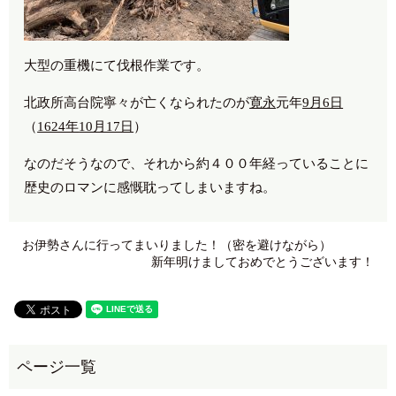
大型の重機にて伐根作業です。
北政所高台院寧々が亡くなられたのが
寛永
元年
9月6日
（
1624年
10月17日
）
なのだそうなので、それから約４００年経っていることに
歴史のロマンに感慨耽ってしまいますね。
お伊勢さんに行ってまいりました！（密を避けながら）
新年明けましておめでとうございます！