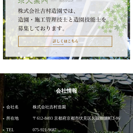
2021/07/06
大きな樹の御所透かし
2021/04/17
石と向き合う
2021/04/16
淀城公園に今年も桜を植えました！！
2021/02/26
ピートモス（泥炭）
会社情報
会社名
株式会社吉村造園
所在地
〒612-8493 京都府京都市伏見区久我御旅町2-86
TEL
075-921-9687