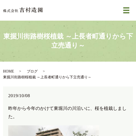
メ
東掘川街路樹桜植栽 ～上長者町通りから下
立売通り～
HOME
ブログ
東掘川街路樹桜植栽 ～上長者町通りから下立売通り～
2019/10/08
昨年から今年のかけて東堀川の川沿いに、桜を植栽しまし
た。