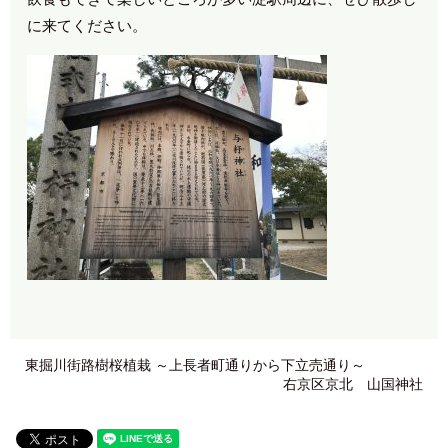
に来てください。
東掘川街路樹桜植栽 ～上長者町通りから下立売通り～
右京区京北 山国神社